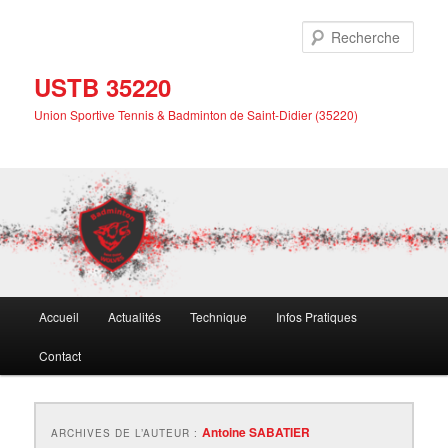
Aller
Aller
au
au
Rech
contenu
contenu
principal
secondaire
USTB 35220
Union Sportive Tennis & Badminton de Saint-Didier (35220)
Menu
Accueil
Actualités
Technique
Infos Pratiques
principal
Contact
Antoine SABATIER
ARCHIVES DE L’AUTEUR :