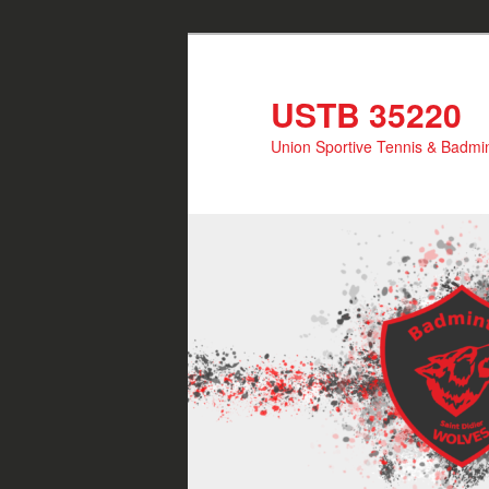
Aller
Aller
au
au
contenu
contenu
USTB 35220
principal
secondaire
Union Sportive Tennis & Badmin