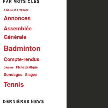
PAR MOTS-CLÉS
A boire et à manger
Annonces
Assemblée
Générale
Badminton
Compte-rendus
Fiche pratique
Détente
Sondages
Stages
Tennis
DERNIÈRES NEWS