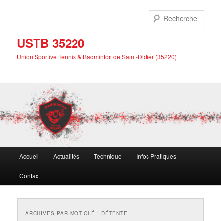
Aller
Aller
au
au
Rech
contenu
contenu
principal
secondaire
USTB 35220
Union Sportive Tennis & Badminton de Saint-Didier (35220)
Menu
Accueil
Actualités
Technique
Infos Pratiques
principal
Contact
ARCHIVES PAR MOT-CLÉ :
DÉTENTE