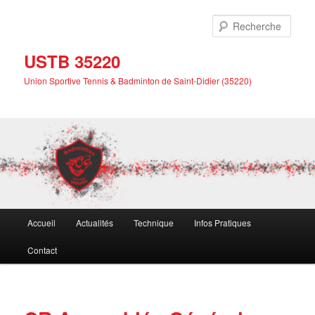
Aller
au
Rech
contenu
principal
USTB 35220
Union Sportive Tennis & Badminton de Saint-Didier (35220)
Menu
Accueil
Actualités
Technique
Infos Pratiques
principal
Contact