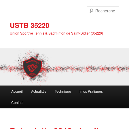
Aller
au
Rech
contenu
principal
USTB 35220
Union Sportive Tennis & Badminton de Saint-Didier (35220)
Menu
Accueil
Actualités
Technique
Infos Pratiques
principal
Contact