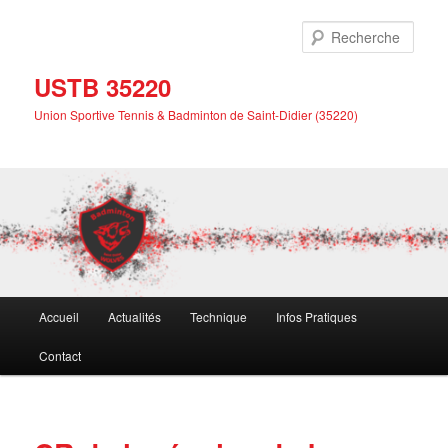
Aller
au
Rech
contenu
principal
USTB 35220
Union Sportive Tennis & Badminton de Saint-Didier (35220)
Menu
Accueil
Actualités
Technique
Infos Pratiques
principal
Contact